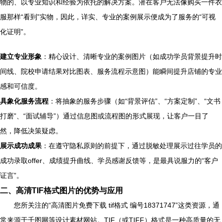
物的、以专业知识和经验为依托的解决方案。潜在客户无法像购买一件衣
服那样“看到”实物，因此，详实、专业的案例展示便成为了服务的“可视
化证明”。
建立专业形象
：精心设计、清晰专业的案例图片（如成功学员背景提升时
间线、院校申请结果对比图表、服务流程示意图）能瞬间提升店铺的专业
感和可信度。
具象化服务流程
：将抽象的服务步骤（如“背景评估”、“方案定制”、“文书
打磨”、“面试辅导”）通过信息图或流程图的形式展现，让客户一目了
然，降低决策疑虑。
展示成功成果
：在遵守隐私原则的前提下，通过脱敏处理展示过往学员的
成功录取offer、成绩提升曲线、学员感谢反馈等，是最具说服力的“客户
证言”。
二、高清TIF格式图片的优势与应用
您所关注的“高清图片免费下载 tif格式 编号18371747”这类资源，通
常来源于千图网等设计素材网站。TIF（或TIFF）格式是一种高质量的无