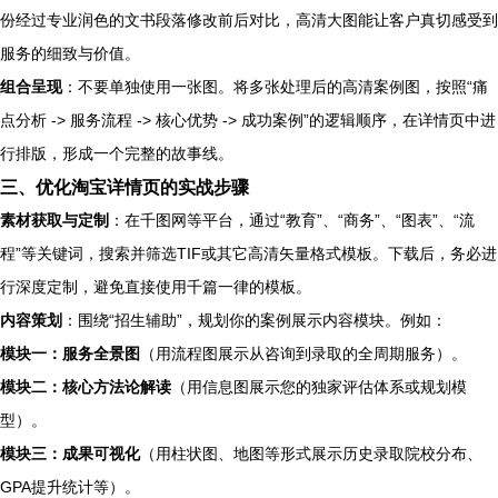
份经过专业润色的文书段落修改前后对比，高清大图能让客户真切感受到
服务的细致与价值。
组合呈现
：不要单独使用一张图。将多张处理后的高清案例图，按照“痛
点分析 -> 服务流程 -> 核心优势 -> 成功案例”的逻辑顺序，在详情页中进
行排版，形成一个完整的故事线。
三、优化淘宝详情页的实战步骤
素材获取与定制
：在千图网等平台，通过“教育”、“商务”、“图表”、“流
程”等关键词，搜索并筛选TIF或其它高清矢量格式模板。下载后，务必进
行深度定制，避免直接使用千篇一律的模板。
内容策划
：围绕“招生辅助”，规划你的案例展示内容模块。例如：
模块一：服务全景图
（用流程图展示从咨询到录取的全周期服务）。
模块二：核心方法论解读
（用信息图展示您的独家评估体系或规划模
型）。
模块三：成果可视化
（用柱状图、地图等形式展示历史录取院校分布、
GPA提升统计等）。