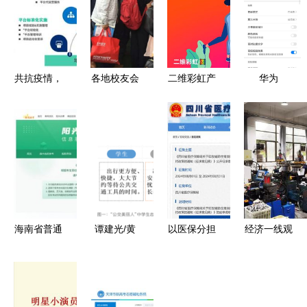
共抗疫情，
各地校友会
二维彩虹产
华为
免费领取移
招生宣传
品服务价格
Mate20系
动学习解决
我们是一所
更新与招生
列轻启动辅
方案——招
有“售后服
辅助服务调
助服务开启
生辅助服务
务”的大学
整通知
指南 花粉
助力教育不
俱乐部实战
停步
教程
海南省普通
谭建光/黄
以医保分担
经济一线观
高校招生志
咏霓 “公交
生育之重
察丨降成本
愿填报辅助
美丽人”中
不设起付标
拓市场 浙
系统操作指
学生志愿服
准与辅助生
江纾困政策